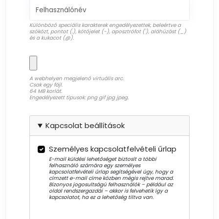
Különböző speciális karakterek engedélyezettek, beleértve a
szóközt, pontot (.), kötőjelet (-), aposztrófot ('), aláhúzást (_)
és a kukacot (@).
A webhelyen megjelenő virtuális arc.
Csak egy fájl.
64 MB korlát.
Engedélyezett típusok: png gif jpg jpeg.
Kapcsolat beállítások
Személyes kapcsolatfelvételi űrlap
E-mail küldési lehetőséget biztosít a többi
felhasználó számára egy személyes
kapcsolatfelvételi űrlap segítségével úgy, hogy a
címzett e-mail címe közben mégis rejtve marad.
Bizonyos jogosultságú felhasználók – például az
oldal rendszergazdái – akkor is felvehetik így a
kapcsolatot, ha ez a lehetőség tiltva van.