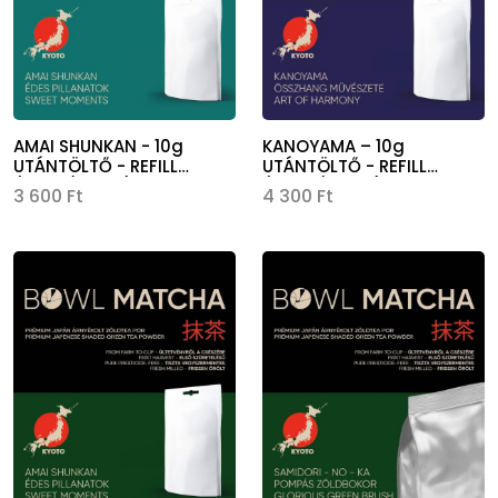
AMAI SHUNKAN - 10g
KANOYAMA – 10g
UTÁNTÖLTŐ - REFILL
UTÁNTÖLTŐ - REFILL
(360,-/adag)
(430,-/adag)
3 600 Ft
4 300 Ft
Kép
Kép