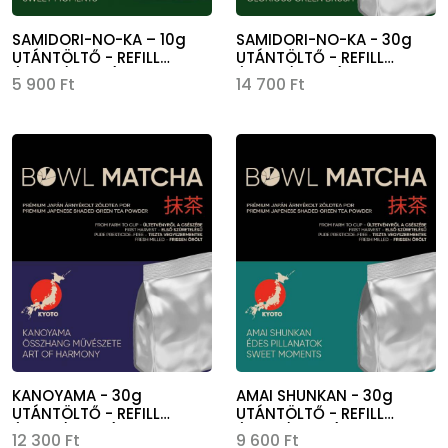
SAMIDORI-NO-KA – 10g
SAMIDORI-NO-KA - 30g
UTÁNTÖLTŐ - REFILL
UTÁNTÖLTŐ - REFILL
(590,-/adag)
(490,-/adag)
5 900 Ft
14 700 Ft
Kép
Kép
KANOYAMA - 30g
AMAI SHUNKAN - 30g
UTÁNTÖLTŐ - REFILL
UTÁNTÖLTŐ - REFILL
(477,-/adag)
(320,-/adag)
12 300 Ft
9 600 Ft