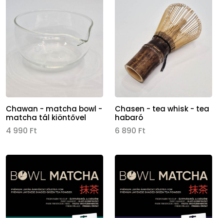
Chawan - matcha bowl -
Chasen - tea whisk - tea
matcha tál kiöntővel
habaró
4 990 Ft
6 890 Ft
Kép
Kép