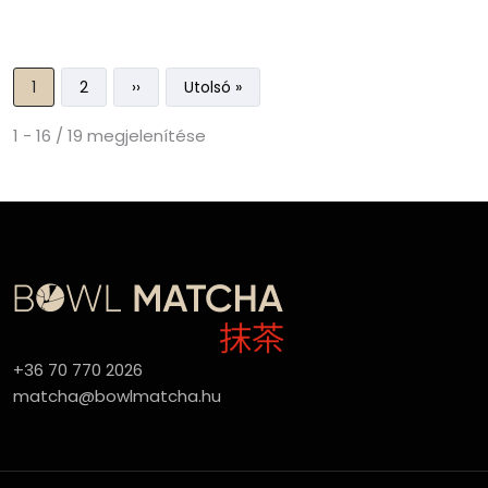
Oldalszámozás
Jelenlegi oldal
Oldal
Következő oldal
Utolsó oldal
1
2
››
Utolsó »
1 - 16 / 19 megjelenítése
+36 70 770 2026
matcha@bowlmatcha.hu