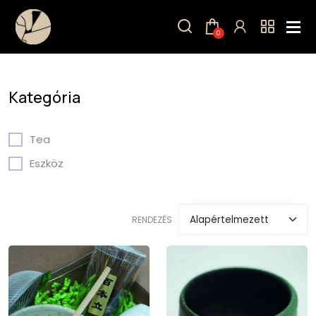
Ugrás a tartalomra
0
Kategória
Tea
Eszköz
RENDEZÉS
Kép
Kép