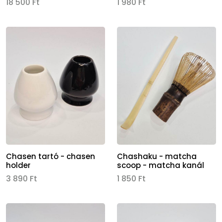
18 500 Ft
1 980 Ft
Kép
Kép
Chasen tartó - chasen
Chashaku - matcha
holder
scoop - matcha kanál
3 890 Ft
1 850 Ft
Kép
Kép